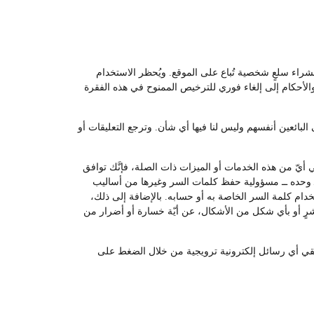
لشراء سلعٍ شخصية تُباع على الموقع. ويُحظر الاستخدام
والأحكام إلى إلغاء فوري للترخيص الممنوح في هذه الفقرة
لبائعين أنفسهم وليس لنا فيها أي شأن. وترجع التعليقات أو
أيّ من هذه الخدمات أو الميزات ذات الصلة، فإنَّك توافق
ــ وحده ــ مسؤولية حفظ كلمات السر وغيرها من أساليب
م كلمة السر الخاصة به أو حسابه. بالإضافة إلى ذلك،
اشرٍ أو بأي شكل من الأشكال، عن أيّة خسارة أو أضرار من
 تلقي أي رسائل إلكترونية ترويجية من خلال الضغط على