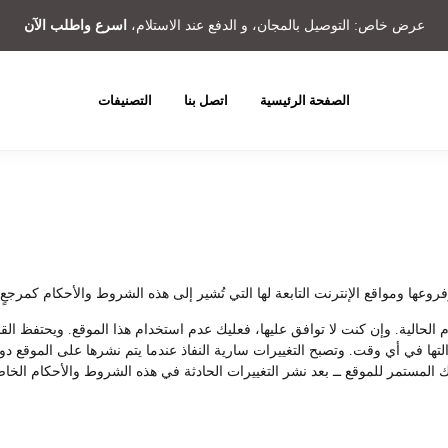
عرض خاص: التوصيل بالمجان، و الدفع عند الاستلام،
اسرع واطلب الآن
الصفحة الرئيسية
اتصل بنا
التصنيفات
ا ومواقع الإنترنت التابعة لها التي تُشير إلى هذه الشروط والأحكام كمرجعٍ ل
م الحالية. وإن كنت لا توافق عليها، فعليك عدم استخدام هذا الموقع. ويحتفظ ا
 إزالتها في أي وقت. وتصبح التغييرات سارية النفاذ عندما يتم نشرها على الموق
 المستمر للموقع ــ بعد نشر التغييرات الحادثة في هذه الشروط والأحكام الخاصة