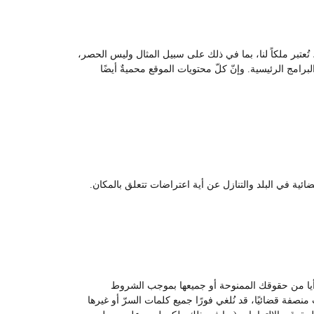
ُعتبر ملكاً لنا، بما في ذلك على سبيل المثال وليس الحصر،
امج الرئيسية. وإنّ كلّ محتويات الموقع محميةٌ أيضًا
ئية في البلد والتنازل عن أية اعتراضات تتعلق بالمكان.
غي أيا من حقوقك الممنوحة أو جميعها بموجب الشروط
منصفة قضائيًا، قد نُلغي فورًا جميع كلمات السرّ أو غيرها