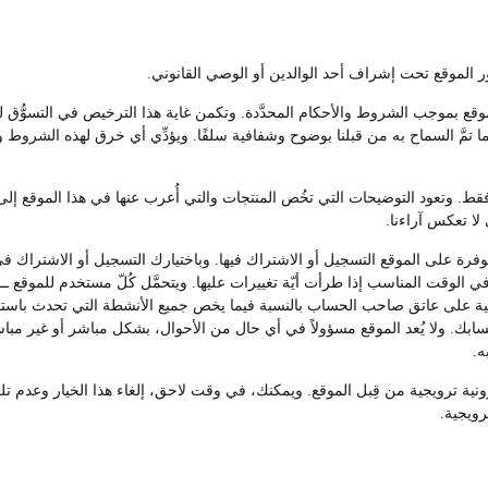
موقع بموجب الشروط والأحكام المحدَّدة. وتكمن غاية هذا الترخيص في التسوُّق 
 تمَّ السماح به من قبلنا بوضوح وشفافية سلفًا. ويؤدِّي أي خرق لهذه الشروط 
. وتعود التوضيحات التي تخُص المنتجات والتي أُعرب عنها في هذا الموقع إلى ا
 لا تعكس آراءنا.
ة على الموقع التسجيل أو الاشتراك فيها. وباختيارك التسجيل أو الاشتراك في 
 الوقت المناسب إذا طرأت أيّة تغييرات عليها. ويتحمَّل كُلّ مستخدم للموقع 
ة على عاتق صاحب الحساب بالنسبة فيما يخص جميع الأنشطة التي تحدث باستخدا
حسابك. ولا يُعد الموقع مسؤولاً في أي حال من الأحوال، بشكل مباشر أو غير مب
ه.
ترونية ترويجية من قِبل الموقع. ويمكنك، في وقت لاحق، إلغاء هذا الخيار وعدم
رويجية.