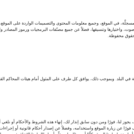
 مسجلَّة، في الموقع، وجميع معلومات المحتوى والتصميمات الواردة على الموقع، ت
، واختيارها وتنسيقها، فضلاً عن جميع مصنّفات البرمجيات ورموز المصادر والبر
حقوق محفوظة.
رية في البلد. وبموجب ذلك، يوافق كل طرف على المثول أمام هيئات المحاكم القضا
ي، يجوز لنا، فورًا ومن دون سابق إنذار لك، إنهاء هذه الشروط والأحكام أو نل
ّف فورًا عن زيارة الموقع واستخدامه، وفضلاً عن إصدار أحكام قانونية أو إجراءات 