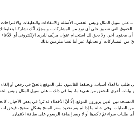
ك ــ على سبيل المثال وليس الحصرــ الأسئلة والانتقادات والتعليقات والاقتراح
لحقوق التي تنطبق على أي نوع من المشاركات، وبمجرَّد أنَّك تشاركنا بتعليقاتك أ
 أي محتوى آخر. ولا يحق لك استخدام عنوان مزيَّف للبريد الإلكتروني أو الادِّعا
ّ من المشاركات أو تعديلها، غير أننا لسنا ملزمين بذلك.
على طلب ما لعدَّة أسباب. ويحتفظ القائمون على الموقع بالحقّ في رفض أو إل
بيانات أخرى للتحقق من شيء ما، بما في ذلك ــ على سبيل المثال وليس الحصر
تخدمين الذين يزورون الموقع. إلّا أنَّ الأخطاء قد تَرِدُ في بعض الأحيان، كالحا
 الطلبات. وفي حالة ما إذا لم يتم تحديد سعر المنتج بشكلٍ صحيح، فيحق لنا، وف
 أي طلبات سواء تمّ تأكيدها أو لا وبعد إضافة الرسوم على بطاقة الائتمان.