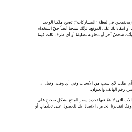
ات (مجتمعين في لفظة “المشاركات”) تصبح ملكنا الوحيد
و انتقاداتك على الموقع، فإنَّك تمنحنا أيضاً حقّ استخدام
ء بأنّك شخصٌ آخر أو محاولة تضليلنا أو أي طرف ثالث فيما
غاء أي طلب لأي سببٍ من الأسباب وفي أي وقت. وقبل أن
، رقم الهاتف والعنوان.
لات التي لا يتمّ فيها تحديد سعر المنتج بشكلٍ صحيحٍ على
قًا لتقديرنا الخاص، الاتصال بك للحصول على تعليماتٍ أو