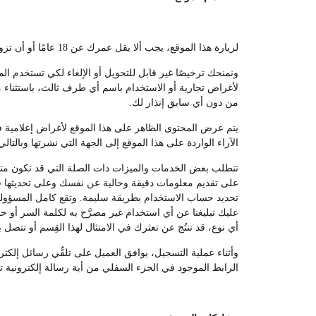
لزيارة هذا الموقع، يجب ألا يقل عمرك عن 18 عامًا أو أن تزور الموقع تحت إشراف أحد الوالدين أو الوصي القانوني.
ونمنحك ترخيصًا غير قابل للتحويل أو الإلغاء لكي تستخدم ال
لأغراض تجارية أو الاستخدام باسم أي طرف ثالث، باستثناء ما
من دون أي سابق إنذار لك.
يتم عرض المحتوى الظاهر على هذا الموقع لأغراض إعلامية فقط
الآراء الواردة على هذا الموقع إلى الجهة التي نشرتها وبالتالي
تتطلب بعض الخدمات والميزات ذات الصلة التي قد تكون متوفر
على تقديم معلومات دقيقة وحالية عن نفسك وعلى تحديثها في
تحديد حساب الاستخدام بطريقة سليمة. وتقع كامل المسؤولي
عليك تبليغنا عن أي استخدام غير مصرَّح به لكلمة السر أو 
أي نوع، قد تنتُج عن تعثرك في الامتثال لهذا القِسم أو تتصل ب
وأثناء عملية التسجيل، يوافق العميل على تلقِّي رسائل إلك
الرابط الموجود في الجزء السفلي من أية رسالة إلكترونية ت